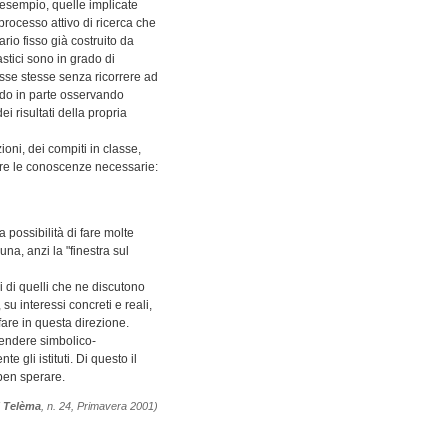
d esempio, quelle implicate
rocesso attivo di ricerca che
ario fisso già costruito da
astici sono in grado di
esse stesse senza ricorrere ad
ndo in parte osservando
i risultati della propria
ioni, dei compiti in classe,
ere le conoscenze necessarie:
 possibilità di fare molte
na, anzi la "finestra sul
 di quelli che ne discutono
u interessi concreti e reali,
fare in questa direzione.
rendere simbolico-
gli istituti. Di questo il
ben sperare.
i Telèma
, n. 24, Primavera 2001)