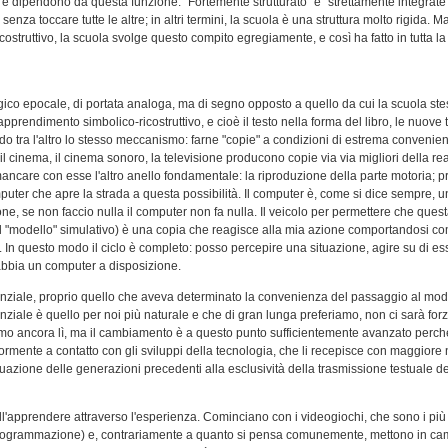
ate e dipendono da questa funzione. "Fortemente strutturato" e "strettamente integrat
a toccare tutte le altre; in altri termini, la scuola è una struttura molto rigida. Ma 
struttivo, la scuola svolge questo compito egregiamente, e così ha fatto in tutta la 
co epocale, di portata analoga, ma di segno opposto a quello da cui la scuola ste
pprendimento simbolico-ricostruttivo, e cioè il testo nella forma del libro, le nuov
ando tra l'altro lo stesso meccanismo: farne "copie" a condizioni di estrema convenie
 il cinema, il cinema sonoro, la televisione producono copie via via migliori della re
mancare con esse l'altro anello fondamentale: la riproduzione della parte motoria; pr
uter che apre la strada a questa possibilità. Il computer è, come si dice sempre, un
ione, se non faccio nulla il computer non fa nulla. Il veicolo per permettere che que
, il "modello" simulativo) è una copia che reagisce alla mia azione comportandosi 
 In questo modo il ciclo è completo: posso percepire una situazione, agire su di essa
abbia un computer a disposizione.
enziale, proprio quello che aveva determinato la convenienza del passaggio al modo 
nziale è quello per noi più naturale e che di gran lunga preferiamo, non ci sarà fo
mo ancora lì, ma il cambiamento è a questo punto sufficientemente avanzato perché
rmente a contatto con gli sviluppi della tecnologia, che li recepisce con maggiore
bituazione delle generazioni precedenti alla esclusività della trasmissione testuale 
ll'apprendere attraverso l'esperienza. Cominciano con i videogiochi, che sono i più
i o di programmazione) e, contrariamente a quanto si pensa comunemente, mettono in c