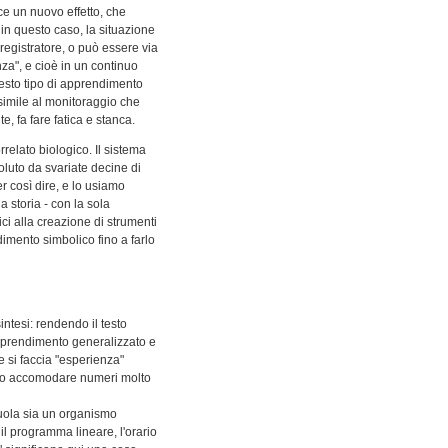
ce un nuovo effetto, che
in questo caso, la situazione
egistratore, o può essere via
a", e cioè in un continuo
uesto tipo di apprendimento
simile al monitoraggio che
, fa fare fatica e stanca.
relato biologico. Il sistema
oluto da svariate decine di
er così dire, e lo usiamo
a storia - con la sola
ci alla creazione di strumenti
dimento simbolico fino a farlo
ntesi: rendendo il testo
apprendimento generalizzato e
e si faccia "esperienza"
sono accomodare numeri molto
cuola sia un organismo
il programma lineare, l'orario