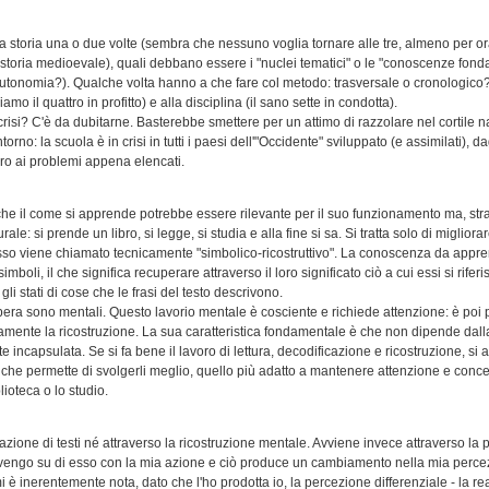
 storia una o due volte (sembra che nessuno voglia tornare alle tre, almeno per ora
toria medioevale), quali debbano essere i "nuclei tematici" o le "conoscenze fondant
tonomia?). Qualche volta hanno a che fare col metodo: trasversale o cronologico?
iamo il quattro in profitto) e alla disciplina (il sano sette in condotta).
crisi? C'è da dubitarne. Basterebbe smettere per un attimo di razzolare nel cortile n
o: la scuola è in crisi in tutti i paesi dell'"Occidente" sviluppato (e assimilati), da
ro ai problemi appena elencati.
 che il come si apprende potrebbe essere rilevante per il suo funzionamento ma, s
ale: si prende un libro, si legge, si studia e alla fine si sa. Si tratta solo di miglio
ti, esso viene chiamato tecnicamente "simbolico-ricostruttivo". La conoscenza da appr
boli, il che significa recuperare attraverso il loro significato ciò a cui essi si rifer
li stati di cose che le frasi del testo descrivono.
si opera sono mentali. Questo lavorio mentale è cosciente e richiede attenzione: è poi
mente la ricostruzione. La sua caratteristica fondamentale è che non dipende dalla r
te incapsulata. Se si fa bene il lavoro di lettura, decodificazione e ricostruzione, s
 che permette di svolgerli meglio, quello più adatto a mantenere attenzione e conc
lioteca o lo studio.
zione di testi né attraverso la ricostruzione mentale. Avviene invece attraverso la 
; intervengo su di esso con la mia azione e ciò produce un cambiamento nella mia pe
i è inerentemente nota, dato che l'ho prodotta io, la percezione differenziale - la r