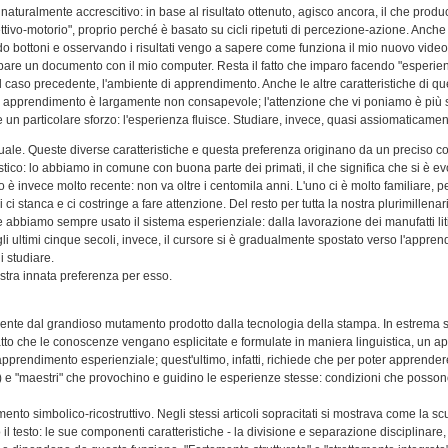
naturalmente accrescitivo: in base al risultato ottenuto, agisco ancora, il che produ
ivo-motorio", proprio perché è basato su cicli ripetuti di percezione-azione. Anche 
bottoni e osservando i risultati vengo a sapere come funziona il mio nuovo videor
re un documento con il mio computer. Resta il fatto che imparo facendo "esperienz
el caso precedente, l'ambiente di apprendimento. Anche le altre caratteristiche di q
 di apprendimento è largamente non consapevole; l'attenzione che vi poniamo è più 
 un particolare sforzo: l'esperienza fluisce. Studiare, invece, quasi assiomaticamente
tuale. Queste diverse caratteristiche e questa preferenza originano da un preciso cor
stico: lo abbiamo in comune con buona parte dei primati, il che significa che si è ev
vo è invece molto recente: non va oltre i centomila anni. L'uno ci è molto familiare, p
stanca e ci costringe a fare attenzione. Del resto per tutta la nostra plurimillenari
abbiamo sempre usato il sistema esperienziale: dalla lavorazione dei manufatti liti
li ultimi cinque secoli, invece, il cursore si è gradualmente spostato verso l'appren
 studiare.
stra innata preferenza per esso.
nte dal grandioso mutamento prodotto dalla tecnologia della stampa. In estrema si
patto che le conoscenze vengano esplicitate e formulate in maniera linguistica, un 
'apprendimento esperienziale; quest'ultimo, infatti, richiede che per poter apprender
") e "maestri" che provochino e guidino le esperienze stesse: condizioni che pos
nto simbolico-ricostruttivo. Negli stessi articoli sopracitati si mostrava come la s
l testo: le sue componenti caratteristiche - la divisione e separazione disciplinare, 