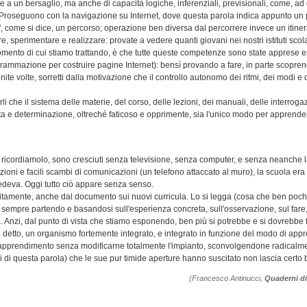
are a un bersaglio, ma anche di capacità logiche, inferenziali, previsionali, come, a
. Proseguono con la navigazione su Internet, dove questa parola indica appunto un p
sce", come si dice, un percorso; operazione ben diversa dal percorrere invece un itiner
, sperimentare e realizzare: provate a vedere quanti giovani nei nostri istituti scol
'argomento di cui stiamo trattando, è che tutte queste competenze sono state apprese 
grammazione per costruire pagine Internet): bensì provando a fare, in parte scopre
 volte, sorretti dalla motivazione che il controllo autonomo dei ritmi, dei modi e de
che il sistema delle materie, del corso, delle lezioni, dei manuali, delle interrogaz
lta e determinazione, oltreché faticoso e opprimente, sia l'unico modo per apprend
, ricordiamolo, sono cresciuti senza televisione, senza computer, e senza neanche la
ioni e facili scambi di comunicazioni (un telefono attaccato al muro), la scuola era u
iedeva. Oggi tutto ciò appare senza senso.
citamente, anche dal documento sui nuovi curricula. Lo si legga (cosa che ben pochi
sempre partendo e basandosi sull'esperienza concreta, sull'osservazione, sul fare, s
. Anzi, dal punto di vista che stiamo esponendo, ben più si potrebbe e si dovrebbe 
tto, un organismo fortemente integrato, e integrato in funzione del modo di app
i apprendimento senza modificarne totalmente l'impianto, sconvolgendone radicalmente 
 di questa parola) che le sue pur timide aperture hanno suscitato non lascia certo 
(Francesco Antinucci,
Quaderni d