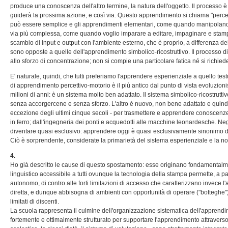
produce una conoscenza dell'altro termine, la natura dell'oggetto. Il processo è 
guiderà la prossima azione, e così via. Questo apprendimento si chiama "percett
può essere semplice e gli apprendimenti elementari, come quando manipolando 
via più complessa, come quando voglio imparare a editare, impaginare e stampa
scambio di input e output con l'ambiente esterno, che è proprio, a differenza d
sono opposte a quelle dell'apprendimento simbolico-ricostruttivo. Il processo
allo sforzo di concentrazione; non si compie una particolare fatica né si richiede
E' naturale, quindi, che tutti preferiamo l'apprendere esperienziale a quello tes
di apprendimento percettivo-motorio è il più antico dal punto di vista evoluzioni
milioni di anni: è un sistema molto ben adattato. Il sistema simbolico-ricostrutti
senza accorgercene e senza sforzo. L'altro è nuovo, non bene adattato e quindi ci 
eccezione degli ultimi cinque secoli - per trasmettere e apprendere conoscenze 
in ferro; dall'ingegneria dei ponti e acquedotti alle macchine leonardesche. Neg
diventare quasi esclusivo: apprendere oggi è quasi esclusivamente sinonimo di
Ciò è sorprendente, considerate la primarietà del sistema esperienziale e la no
4.
Ho già descritto le cause di questo spostamento: esse originano fondamentalme
linguistico accessibile a tutti ovunque la tecnologia della stampa permette, a 
autonomo, di contro alle forti limitazioni di accesso che caratterizzano invece l
diretta, e dunque abbisogna di ambienti con opportunità di operare ("botteghe
limitati di discenti.
La scuola rappresenta il culmine dell'organizzazione sistematica dell'apprendime
fortemente e ottimalmente strutturato per supportare l'apprendimento attraverso i