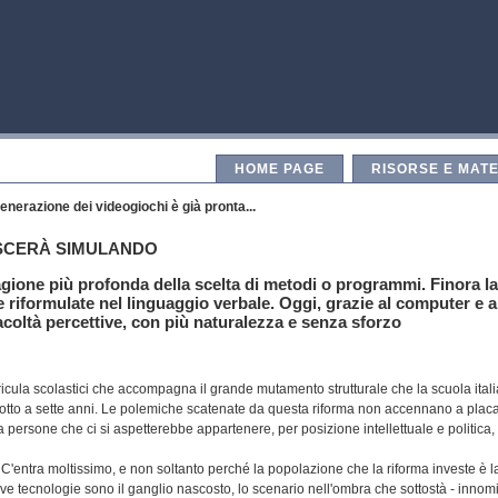
HOME PAGE
RISORSE E MATE
generazione dei videogiochi è già pronta...
ESCERÀ SIMULANDO
ragione più profonda della scelta di metodi o programmi. Finora la
e riformulate nel linguaggio verbale. Oggi, grazie al computer e a
facoltà percettive, con più naturalezza e senza sforzo
urricula scolastici che accompagna il grande mutamento strutturale che la scuola itali
 otto a sette anni. Le polemiche scatenate da questa riforma non accennano a placa
persone che ci si aspetterebbe appartenere, per posizione intellettuale e politica,
? C'entra moltissimo, e non soltanto perché la popolazione che la riforma investe è l
 tecnologie sono il ganglio nascosto, lo scenario nell'ombra che sottostà - innomi