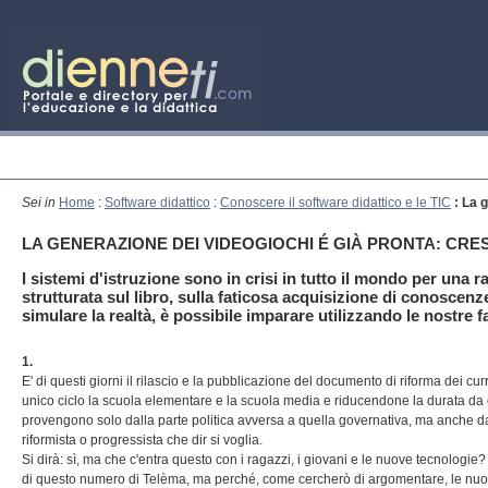
Sei in
Home
:
Software didattico
:
Conoscere il software didattico e le TIC
: La 
LA GENERAZIONE DEI VIDEOGIOCHI É GIÀ PRONTA: CR
I sistemi d'istruzione sono in crisi in tutto il mondo per una 
strutturata sul libro, sulla faticosa acquisizione di conoscenz
simulare la realtà, è possibile imparare utilizzando le nostre 
1.
E' di questi giorni il rilascio e la pubblicazione del documento di riforma dei c
unico ciclo la scuola elementare e la scuola media e riducendone la durata da
provengono solo dalla parte politica avversa a quella governativa, ma anche da 
riformista o progressista che dir si voglia.
Si dirà: sì, ma che c'entra questo con i ragazzi, i giovani e le nuove tecnologie
di questo numero di Telèma, ma perché, come cercherò di argomentare, le nuove