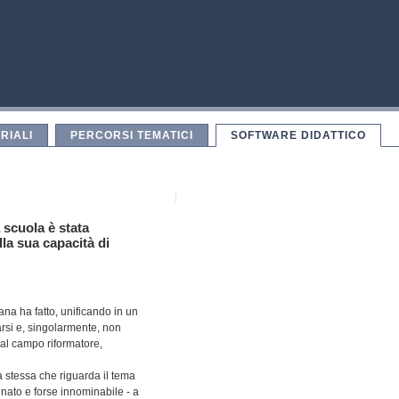
RIALI
PERCORSI TEMATICI
SOFTWARE DIDATTICO
 scuola è stata
lla sua capacità di
ana ha fatto, unificando in un
rsi e, singolarmente, non
 al campo riformatore,
a stessa che riguarda il tema
nato e forse innominabile - a