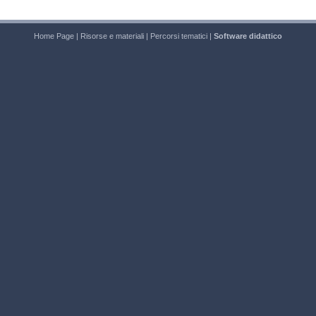
Home Page
|
Risorse e materiali
|
Percorsi tematici
|
Software didattico