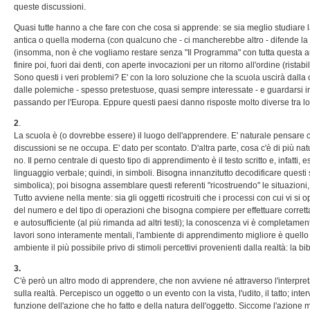
queste discussioni.
Quasi tutte hanno a che fare con che cosa si apprende: se sia meglio studiare la
antica o quella moderna (con qualcuno che - ci mancherebbe altro - difende la s
(insomma, non è che vogliamo restare senza "Il Programma" con tutta questa au
finire poi, fuori dai denti, con aperte invocazioni per un ritorno all'ordine (ristabil
Sono questi i veri problemi? E' con la loro soluzione che la scuola uscirà dalla 
dalle polemiche - spesso pretestuose, quasi sempre interessate - e guardarsi intorn
passando per l'Europa. Eppure questi paesi danno risposte molto diverse tra lo
2
.
La scuola è (o dovrebbe essere) il luogo dell'apprendere. E' naturale pensare
discussioni se ne occupa. E' dato per scontato. D'altra parte, cosa c'è di più natur
no. Il perno centrale di questo tipo di apprendimento è il testo scritto e, infat
linguaggio verbale; quindi, in simboli. Bisogna innanzitutto decodificare questi sim
simbolica); poi bisogna assemblare questi referenti "ricostruendo" le situazioni, g
Tutto avviene nella mente: sia gli oggetti ricostruiti che i processi con cui vi 
del numero e del tipo di operazioni che bisogna compiere per effettuare corretta
e autosufficiente (al più rimanda ad altri testi); la conoscenza vi è completamen
lavori sono interamente mentali, l'ambiente di apprendimento migliore è quello
ambiente il più possibile privo di stimoli percettivi provenienti dalla realtà: la bib
3.
C'è però un altro modo di apprendere, che non avviene né attraverso l'interpreta
sulla realtà. Percepisco un oggetto o un evento con la vista, l'udito, il tatto
funzione dell'azione che ho fatto e della natura dell'oggetto. Siccome l'azione m