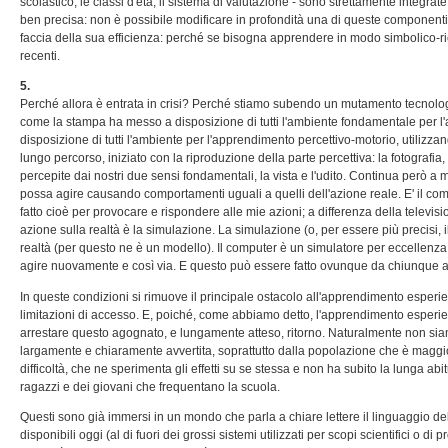
scolastico, le classi d'età, il sistema di valutazione - sono strettamente integr
ben precisa: non è possibile modificare in profondità una di queste componenti senz
faccia della sua efficienza: perché se bisogna apprendere in modo simbolico-rico
recenti.
5.
Perché allora è entrata in crisi? Perché stiamo subendo un mutamento tecnologi
come la stampa ha messo a disposizione di tutti l'ambiente fondamentale per l'a
disposizione di tutti l'ambiente per l'apprendimento percettivo-motorio, utilizz
lungo percorso, iniziato con la riproduzione della parte percettiva: la fotografia,
percepite dai nostri due sensi fondamentali, la vista e l'udito. Continua però a 
possa agire causando comportamenti uguali a quelli dell'azione reale. E' il comp
fatto cioè per provocare e rispondere alle mie azioni; a differenza della televis
azione sulla realtà è la simulazione. La simulazione (o, per essere più precisi
realtà (per questo ne è un modello). Il computer è un simulatore per eccellenza.
agire nuovamente e così via. E questo può essere fatto ovunque da chiunque 
In queste condizioni si rimuove il principale ostacolo all'apprendimento esperi
limitazioni di accesso. E, poiché, come abbiamo detto, l'apprendimento esperie
arrestare questo agognato, e lungamente atteso, ritorno. Naturalmente non sia
largamente e chiaramente avvertita, soprattutto dalla popolazione che è maggio
difficoltà, che ne sperimenta gli effetti su se stessa e non ha subito la lunga a
ragazzi e dei giovani che frequentano la scuola.
Questi sono già immersi in un mondo che parla a chiare lettere il linguaggio de
disponibili oggi (al di fuori dei grossi sistemi utilizzati per scopi scientific