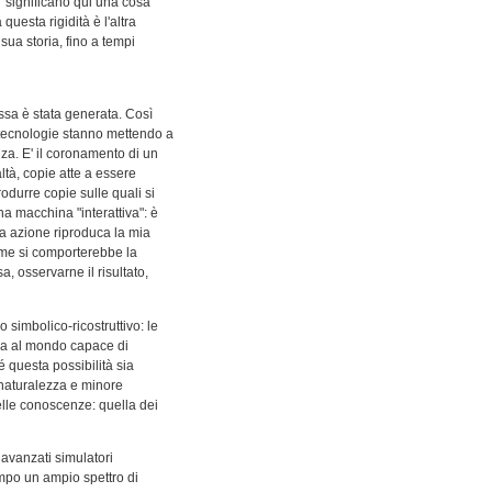
e" significano qui una cosa
questa rigidità è l'altra
sua storia, fino a tempi
ssa è stata generata. Così
e tecnologie stanno mettendo a
nza. E' il coronamento di un
altà, copie atte a essere
odurre copie sulle quali si
a macchina "interattiva": è
sta azione riproduca la mia
come si comporterebbe la
, osservarne il risultato,
simbolico-ricostruttivo: le
rza al mondo capace di
 questa possibilità sia
 naturalezza e minore
delle conoscenze: quella dei
 avanzati simulatori
ampo un ampio spettro di