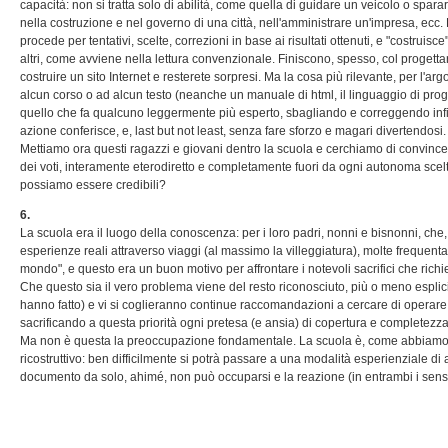
capacità: non si tratta solo di abilità, come quella di guidare un veicolo o spar
nella costruzione e nel governo di una città, nell'amministrare un'impresa, ecc
procede per tentativi, scelte, correzioni in base ai risultati ottenuti, e "costrui
altri, come avviene nella lettura convenzionale. Finiscono, spesso, col progettare
costruire un sito Internet e resterete sorpresi. Ma la cosa più rilevante, per l
alcun corso o ad alcun testo (neanche un manuale di html, il linguaggio di pro
quello che fa qualcuno leggermente più esperto, sbagliando e correggendo infinite
azione conferisce, e, last but not least, senza fare sforzo e magari divertendosi.
Mettiamo ora questi ragazzi e giovani dentro la scuola e cerchiamo di convincerli 
dei voti, interamente eterodiretto e completamente fuori da ogni autonoma sce
possiamo essere credibili?
6.
La scuola era il luogo della conoscenza: per i loro padri, nonni e bisnonni, che
esperienze reali attraverso viaggi (al massimo la villeggiatura), molte frequentaz
mondo", e questo era un buon motivo per affrontare i notevoli sacrifici che rich
Che questo sia il vero problema viene del resto riconosciuto, più o meno espli
hanno fatto) e vi si coglieranno continue raccomandazioni a cercare di operare 
sacrificando a questa priorità ogni pretesa (e ansia) di copertura e completezza
Ma non è questa la preoccupazione fondamentale. La scuola è, come abbiamo de
ricostruttivo: ben difficilmente si potrà passare a una modalità esperienziale d
documento da solo, ahimé, non può occuparsi e la reazione (in entrambi i sensi