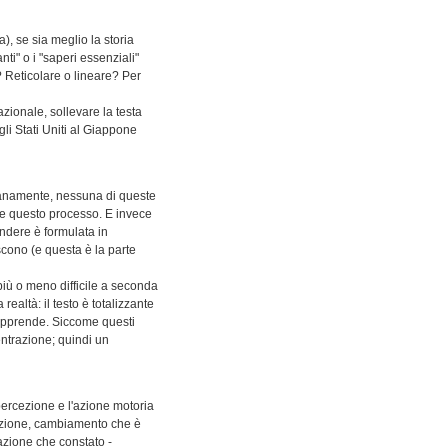
), se sia meglio la storia
i" o i "saperi essenziali"
 Reticolare o lineare? Per
azionale, sollevare la testa
gli Stati Uniti al Giappone
tranamente, nessuna di queste
rare questo processo. E invece
endere è formulata in
iscono (e questa è la parte
 più o meno difficile a seconda
ealtà: il testo è totalizzante
i apprende. Siccome questi
entrazione; quindi un
percezione e l'azione motoria
rcezione, cambiamento che è
eazione che constato -