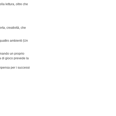
lla lettura, oltre che
rta, creatività, che
 quattro ambienti (Un
onando un proprio
a di gioco prevede la
compensa per i successi