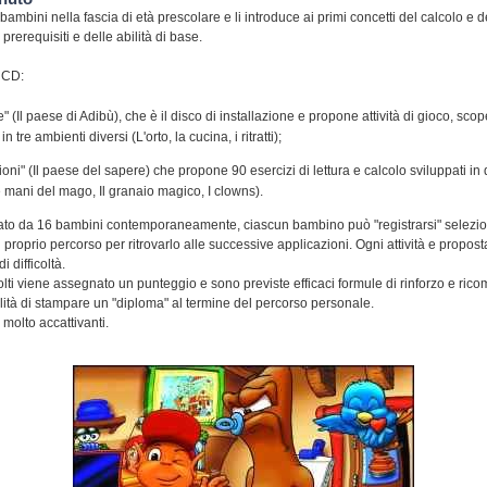
bambini nella fascia di età prescolare e li introduce ai primi concetti del calcolo e de
 prerequisiti e delle abilità di base.
e CD:
 (Il paese di Adibù), che è il disco di installazione e propone attività di gioco, scope
 tre ambienti diversi (L'orto, la cucina, i ritratti);
oni" (Il paese del sapere) che propone 90 esercizi di lettura e calcolo sviluppati in
mani del mago, Il granaio magico, I clowns).
zzato da 16 bambini contemporaneamente, ciascun bambino può "registrarsi" selezi
proprio percorso per ritrovarlo alle successive applicazioni. Ogni attività e propost
di difficoltà.
 svolti viene assegnato un punteggio e sono previste efficaci formule di rinforzo e ri
ilità di stampare un "diploma" al termine del percorso personale.
 molto accattivanti.