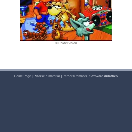
© Coktel Vision
Home Page
|
Risorse e materiali
|
Percorsi tematici
|
Software didattico