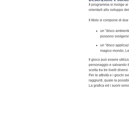
Il programma si rivolge ai 
orientarli allo sviluppo dei
Il titolo si compone di du
un "disco ambiente"
possono svolgersi in
un "disco applicazi
magico mondo, Le 
Il gioco può essere utili
personaggio e salvando il 
scelta tra tre livelli diversi 
Per le attività e i giochi
raggiunti, quale la possib
La grafica ed i suoni sono