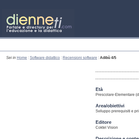
Sei in
Home
:
Software didattico
:
Recensioni software
:
Adibù 4/5
Età
Prescolare-Elementare (da
Area/obiettivi
Sviluppo prerequisiti e pri
Editore
Coktel Vision
Descrizione e cont